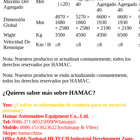
Máximo Del
Mm
（≤20）
40
Agregado
Agregado
Agregado
40
40
4970 ×
5270 ×
6600 ×
6600 ×
Dimensión
Mm
1680
1860
1930
1930
Global
× 2580
× 2580
× 2190
× 2190
Wight
Kg
3500
4500
4500
6500
Velocidad De
Km / H
≤8
≤8
≤8
≤8
Remolque
Nota: Nuestros productos se actualizan constantemente, todos los
derechos reservados por HAMAC.
Nota: Nuestros productos se están actualizando constantemente,
todos los derechos reservados por HAMAC.
¿Quieres saber más sobre HAMAC?
You:
¿Cuál es su información de contacto para su sucursal
peruana?
Hamac Automation Equipment Co., Ltd.
Tel:
0086-371-86525099(Whatsapp)
Mobile:
0086-15136236223(whatsapp & Viber)
Skype:
hamacchina
Office Add: National HI-TECH Industrial Development Zone,