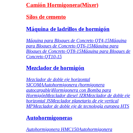
Camión Hormigonera(Mixer)
Silos de cemento
Máquina de ladrillos de hormigón
Máquina para Bloques de Concreto QT4-15
Máquina
para Bloques de Concreto QT6-15
Máquina para
Bloques de Concreto QT8-15
Máquina para Bloques de
Concreto QT10-15
Mezclador de hormigón
Mezclador de doble eje horizontal
SICOMA
Autohormigonera (hormigonera
autocargable)
Hormigonera con Bomba para
Hormigón
Mezclador diesel JZR
Mezclador de doble eje
horizontal JS
Mezclador planetario de eje vertical
MP
Mezclador de doble eje de tecnología europea HTS
Autohormigoneras
Autohormigonera HMC150
Autohormigonera