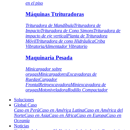
en el piso
Máquinas Ttrituradoras
Trituradora de Mandíbula
Trituradora de
Impacto
Trituradora de Cono Simons
Trituradora de
impacto de eje vertical
Planta de Trituradora
Móvil
Trituradora de cono Hidráulica
Criba
Vibratoria
Alimentador Vibratorio
Maquinaria Pesada
Minicargador sobre
orugas
Minicargadores
Excavadoras de
Ruedas
Cargador
Frontal
Retroexcavadora
Miniexcavadora de
orugas
Motoniveladora
Rodillo Compactador
Soluciones
Global Caso
Caso en Perú
Caso en América Latina
Caso en América del
Norte
Caso en Asia
Caso en África
Caso en Europa
Caso en
Oceanía
Noticias