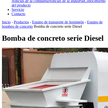
Noticias de la compañía
Noticias de la industria
Conocimiento
del producto
Servicio
Contacto
Inicio
-
Productos
-
Equipo de transporte de hormigón
-
Equipo de
bombeo de concreto
Bomba de concreto serie Diesel
Bomba de concreto serie Diesel