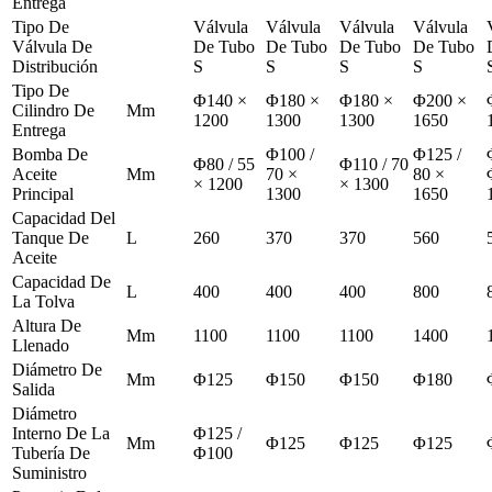
Entrega
Tipo De
Válvula
Válvula
Válvula
Válvula
Válvula De
De Tubo
De Tubo
De Tubo
De Tubo
Distribución
S
S
S
S
Tipo De
Φ140 ×
Φ180 ×
Φ180 ×
Φ200 ×
Cilindro De
Mm
1200
1300
1300
1650
Entrega
Bomba De
Φ100 /
Φ125 /
Φ80 / 55
Φ110 / 70
Aceite
Mm
70 ×
80 ×
× 1200
× 1300
Principal
1300
1650
Capacidad Del
Tanque De
L
260
370
370
560
Aceite
Capacidad De
L
400
400
400
800
La Tolva
Altura De
Mm
1100
1100
1100
1400
Llenado
Diámetro De
Mm
Φ125
Φ150
Φ150
Φ180
Salida
Diámetro
Interno De La
Φ125 /
Mm
Φ125
Φ125
Φ125
Tubería De
Φ100
Suministro