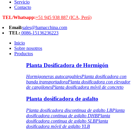
Servicio
Contacto
TEL/Whatsapp:
+51 945 938 887 (ICA, Perú)
Email:
sales@hamacchina.com
TEL:
0086-15136236223
Inicio
Sobre nosotros
Productos
Planta Dosificadora de Hormigón
Hormigoneras autocargables
Planta dosificadora con
banda transportadora
Planta dosificadora con elevador
de cangilones
Planta dosificadora móvil de concreto
Planta dosificadora de asfalto
Planta dosificadora discontinua de asfalto LB
Planta
dosificadora continua de asfalto DHB
Planta
dosificadora continua de asfalto SLB
Planta
dosificadora móvil de asfalto YLB