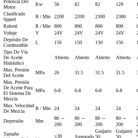
Potencia Del
Kw
56
82
82
129
Motor
Clasificado
R / Min
2200
2200
2300
2300
Spped
Ralentí
R / Min
800
800
800
800
Voltaje
V
24V
24V
24V
24V
Depósito De
L
150
150
150
150
Combustible
Tipo De Vía
De Aceite
Abierto
Abierto
Abierto
Abierto
Hidráulico
Max. Presión
MPa
26
31.5
31.5
31.5
Del Aceite
Max. Presión
De Aceite Para
MPa
6-8
6-8
6-8
6-8
El Sistema De
Mezcla
Max. Velocidad
R / Min
24
24
24
24
De Mezcla
80 ～
80 ～
80 ～
80 ～
Depresión
Mm
200
200
200
200
Guijarro
Guijarro
Tamaño
≤30
Agregado
50,
50,