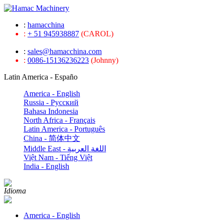
:
hamacchina
:
+ 51 945938887
(CAROL)
:
sales@hamacchina.com
:
0086-15136236223
(Johnny)
Latin America - Españo
America - English
Russia - Pусский
Bahasa Indonesia
North Africa - Français
Latin America - Português
China - 简体中文
Middle East - اللغة العربية
Việt Nam - Tiếng Việt
India - English
Idioma
America - English