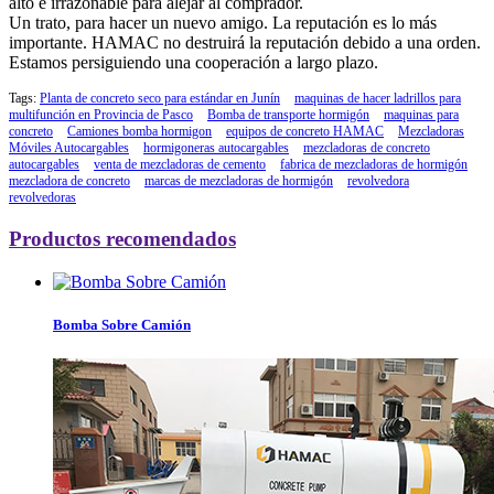
alto e irrazonable para alejar al comprador.
Un trato, para hacer un nuevo amigo. La reputación es lo más
importante. HAMAC no destruirá la reputación debido a una orden.
Estamos persiguiendo una cooperación a largo plazo.
Tags:
Planta de concreto seco para estándar en Junín
maquinas de hacer ladrillos para
multifunción en Provincia de Pasco
Bomba de transporte hormigón
maquinas para
concreto
Camiones bomba hormigon
equipos de concreto HAMAC
Mezcladoras
Móviles Autocargables
hormigoneras autocargables
mezcladoras de concreto
autocargables
venta de mezcladoras de cemento
fabrica de mezcladoras de hormigón
mezcladora de concreto
marcas de mezcladoras de hormigón
revolvedora
revolvedoras
Productos recomendados
Bomba Sobre Camión