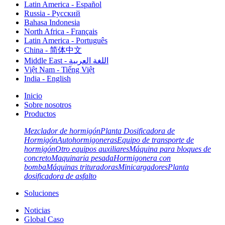
Latin America - Español
Russia - Pусский
Bahasa Indonesia
North Africa - Français
Latin America - Português
China - 简体中文
Middle East - اللغة العربية
Việt Nam - Tiếng Việt
India - English
Inicio
Sobre nosotros
Productos
Mezclador de hormigón
Planta Dosificadora de
Hormigón
Autohormigoneras
Equipo de transporte de
hormigón
Otro equipos auxiliares
Máquina para bloques de
concreto
Maquinaria pesada
Hormigonera con
bomba
Máquinas trituradoras
Minicargadores
Planta
dosificadora de asfalto
Soluciones
Noticias
Global Caso