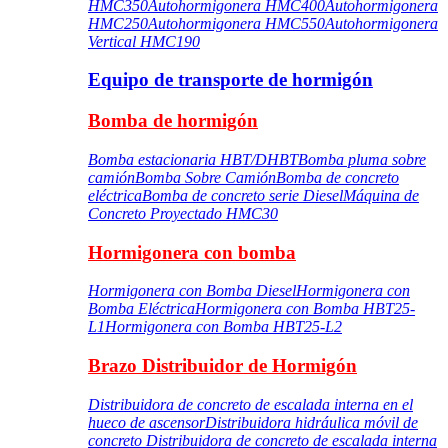
HMC350
Autohormigonera HMC400
Autohormigonera
HMC250
Autohormigonera HMC550
Autohormigonera
Vertical HMC190
Equipo de transporte de hormigón
Bomba de hormigón
Bomba estacionaria HBT/DHBT
Bomba pluma sobre
camión
Bomba Sobre Camión
Bomba de concreto
eléctrica
Bomba de concreto serie Diesel
Máquina de
Concreto Proyectado HMC30
Hormigonera con bomba
Hormigonera con Bomba Diesel
Hormigonera con
Bomba Eléctrica
Hormigonera con Bomba HBT25-
L1
Hormigonera con Bomba HBT25-L2
Brazo Distribuidor de Hormigón
Distribuidora de concreto de escalada interna en el
hueco de ascensor
Distribuidora hidráulica móvil de
concreto
Distribuidora de concreto de escalada interna