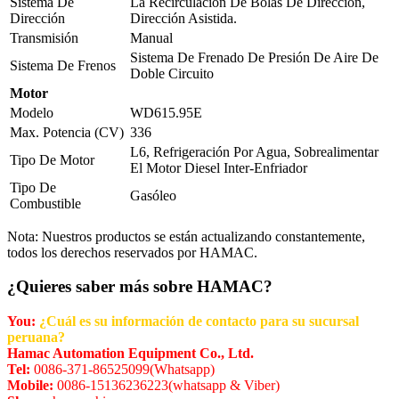
Sistema De
La Recirculación De Bolas De Dirección,
Dirección
Dirección Asistida.
Transmisión
Manual
Sistema De Frenado De Presión De Aire De
Sistema De Frenos
Doble Circuito
Motor
Modelo
WD615.95E
Max. Potencia (CV)
336
L6, Refrigeración Por Agua, Sobrealimentar
Tipo De Motor
El Motor Diesel Inter-Enfriador
Tipo De
Gasóleo
Combustible
Nota: Nuestros productos se están actualizando constantemente,
todos los derechos reservados por HAMAC.
¿Quieres saber más sobre HAMAC?
You:
¿Cuál es su información de contacto para su sucursal
peruana?
Hamac Automation Equipment Co., Ltd.
Tel:
0086-371-86525099(Whatsapp)
Mobile:
0086-15136236223(whatsapp & Viber)