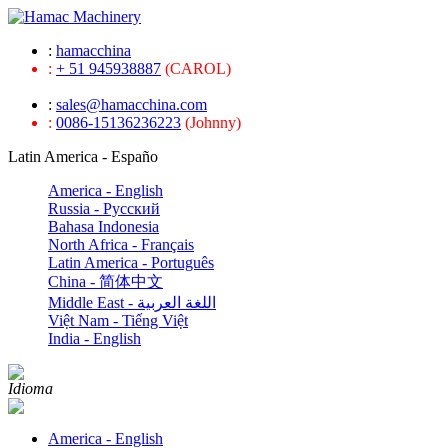
:
hamacchina
:
+ 51 945938887
(CAROL)
:
sales@hamacchina.com
:
0086-15136236223
(Johnny)
Latin America - Españo
America - English
Russia - Pусский
Bahasa Indonesia
North Africa - Français
Latin America - Português
China - 简体中文
Middle East - اللغة العربية
Việt Nam - Tiếng Việt
India - English
Idioma
America - English