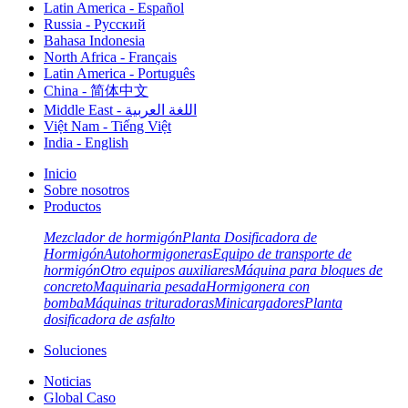
Latin America - Español
Russia - Pусский
Bahasa Indonesia
North Africa - Français
Latin America - Português
China - 简体中文
Middle East - اللغة العربية
Việt Nam - Tiếng Việt
India - English
Inicio
Sobre nosotros
Productos
Mezclador de hormigón
Planta Dosificadora de
Hormigón
Autohormigoneras
Equipo de transporte de
hormigón
Otro equipos auxiliares
Máquina para bloques de
concreto
Maquinaria pesada
Hormigonera con
bomba
Máquinas trituradoras
Minicargadores
Planta
dosificadora de asfalto
Soluciones
Noticias
Global Caso