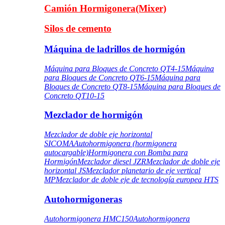
Camión Hormigonera(Mixer)
Silos de cemento
Máquina de ladrillos de hormigón
Máquina para Bloques de Concreto QT4-15
Máquina
para Bloques de Concreto QT6-15
Máquina para
Bloques de Concreto QT8-15
Máquina para Bloques de
Concreto QT10-15
Mezclador de hormigón
Mezclador de doble eje horizontal
SICOMA
Autohormigonera (hormigonera
autocargable)
Hormigonera con Bomba para
Hormigón
Mezclador diesel JZR
Mezclador de doble eje
horizontal JS
Mezclador planetario de eje vertical
MP
Mezclador de doble eje de tecnología europea HTS
Autohormigoneras
Autohormigonera HMC150
Autohormigonera