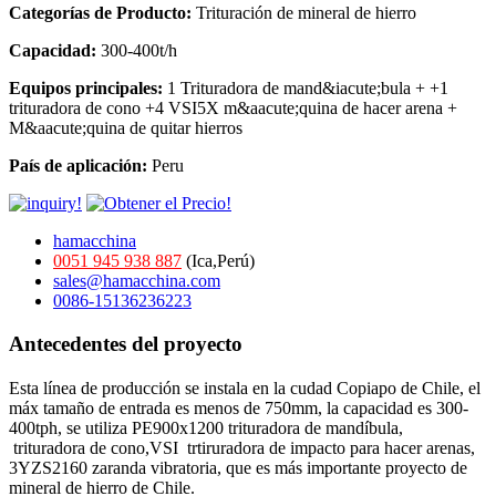
Categorías de Producto:
Trituración de mineral de hierro
Capacidad:
300-400t/h
Equipos principales:
1 Trituradora de mand&iacute;bula + +1
trituradora de cono +4 VSI5X m&aacute;quina de hacer arena +
M&aacute;quina de quitar hierros
País de aplicación:
Peru
hamacchina
0051 945 938 887
(Ica,Perú)
sales@hamacchina.com
0086-15136236223
Antecedentes del proyecto
Esta línea de producción se instala en la cudad Copiapo de Chile, el
máx tamaño de entrada es menos de 750mm, la capacidad es 300-
400tph, se utiliza PE900x1200 trituradora de mandíbula,
trituradora de cono,VSI trtiruradora de impacto para hacer arenas,
3YZS2160 zaranda vibratoria, que es más importante proyecto de
mineral de hierro de Chile.