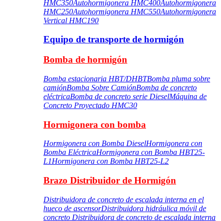
HMC350
Autohormigonera HMC400
Autohormigonera
HMC250
Autohormigonera HMC550
Autohormigonera
Vertical HMC190
Equipo de transporte de hormigón
Bomba de hormigón
Bomba estacionaria HBT/DHBT
Bomba pluma sobre
camión
Bomba Sobre Camión
Bomba de concreto
eléctrica
Bomba de concreto serie Diesel
Máquina de
Concreto Proyectado HMC30
Hormigonera con bomba
Hormigonera con Bomba Diesel
Hormigonera con
Bomba Eléctrica
Hormigonera con Bomba HBT25-
L1
Hormigonera con Bomba HBT25-L2
Brazo Distribuidor de Hormigón
Distribuidora de concreto de escalada interna en el
hueco de ascensor
Distribuidora hidráulica móvil de
concreto
Distribuidora de concreto de escalada interna