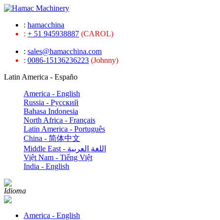
:
hamacchina
:
+ 51 945938887
(CAROL)
:
sales@hamacchina.com
:
0086-15136236223
(Johnny)
Latin America - Españo
America - English
Russia - Pусский
Bahasa Indonesia
North Africa - Français
Latin America - Português
China - 简体中文
Middle East - اللغة العربية
Việt Nam - Tiếng Việt
India - English
Idioma
America - English