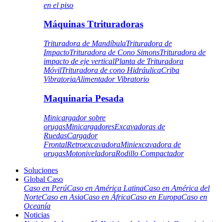
en el piso
Máquinas Ttrituradoras
Trituradora de Mandíbula
Trituradora de
Impacto
Trituradora de Cono Simons
Trituradora de
impacto de eje vertical
Planta de Trituradora
Móvil
Trituradora de cono Hidráulica
Criba
Vibratoria
Alimentador Vibratorio
Maquinaria Pesada
Minicargador sobre
orugas
Minicargadores
Excavadoras de
Ruedas
Cargador
Frontal
Retroexcavadora
Miniexcavadora de
orugas
Motoniveladora
Rodillo Compactador
Soluciones
Global Caso
Caso en Perú
Caso en América Latina
Caso en América del
Norte
Caso en Asia
Caso en África
Caso en Europa
Caso en
Oceanía
Noticias