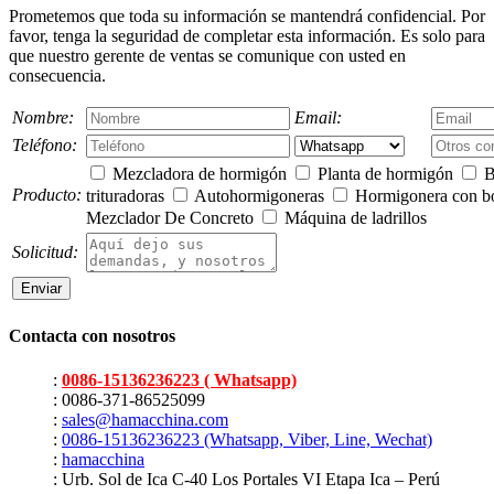
Prometemos que toda su información se mantendrá confidencial. Por
favor, tenga la seguridad de completar esta información. Es solo para
que nuestro gerente de ventas se comunique con usted en
consecuencia.
Nombre:
Email:
Teléfono:
Mezcladora de hormigón
Planta de hormigón
B
Producto:
trituradoras
Autohormigoneras
Hormigonera con 
Mezclador De Concreto
Máquina de ladrillos
Solicitud:
Contacta con nosotros
:
0086-15136236223 ( Whatsapp)
: 0086-371-86525099
:
sales@hamacchina.com
:
0086-15136236223 (Whatsapp, Viber, Line, Wechat)
:
hamacchina
: Urb. Sol de Ica C-40 Los Portales VI Etapa Ica – Perú