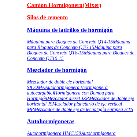
Camión Hormigonera(Mixer)
Silos de cemento
Máquina de ladrillos de hormigón
Máquina para Bloques de Concreto QT4-15
Máquina
para Bloques de Concreto QT6-15
Máquina para
Bloques de Concreto QT8-15
Máquina para Bloques de
Concreto QT10-15
Mezclador de hormigón
Mezclador de doble eje horizontal
SICOMA
Autohormigonera (hormigonera
autocargable)
Hormigonera con Bomba para
Hormigón
Mezclador diesel JZR
Mezclador de doble eje
horizontal JS
Mezclador planetario de eje vertical
MP
Mezclador de doble eje de tecnología europea HTS
Autohormigoneras
Autohormigonera HMC150
Autohormigonera