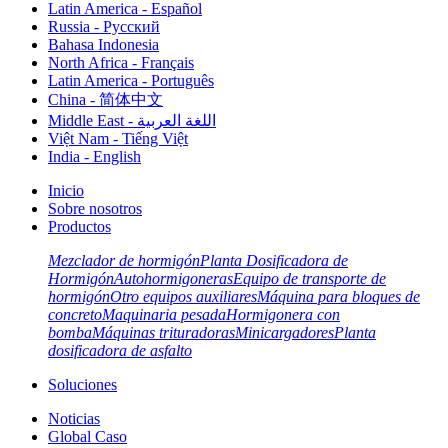
Latin America - Español
Russia - Pусский
Bahasa Indonesia
North Africa - Français
Latin America - Português
China - 简体中文
Middle East - اللغة العربية
Việt Nam - Tiếng Việt
India - English
Inicio
Sobre nosotros
Productos
Mezclador de hormigón
Planta Dosificadora de
Hormigón
Autohormigoneras
Equipo de transporte de
hormigón
Otro equipos auxiliares
Máquina para bloques de
concreto
Maquinaria pesada
Hormigonera con
bomba
Máquinas trituradoras
Minicargadores
Planta
dosificadora de asfalto
Soluciones
Noticias
Global Caso