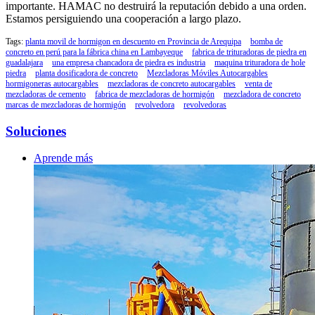
importante. HAMAC no destruirá la reputación debido a una orden.
Estamos persiguiendo una cooperación a largo plazo.
Tags:
planta movil de hormigon en descuento en Provincia de Arequipa
bomba de
concreto en perú para la fábrica china en Lambayeque
fabrica de trituradoras de piedra en
guadalajara
una empresa chancadora de piedra es industria
maquina trituradora de hole
piedra
planta dosificadora de concreto
Mezcladoras Móviles Autocargables
hormigoneras autocargables
mezcladoras de concreto autocargables
venta de
mezcladoras de cemento
fabrica de mezcladoras de hormigón
mezcladora de concreto
marcas de mezcladoras de hormigón
revolvedora
revolvedoras
Soluciones
Aprende más