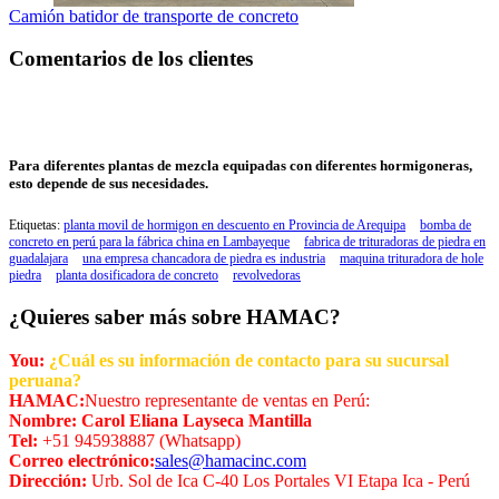
Camión batidor de transporte de concreto
Comentarios de los clientes
Para diferentes plantas de mezcla equipadas con diferentes hormigoneras,
esto depende de sus necesidades.
Etiquetas:
planta movil de hormigon en descuento en Provincia de Arequipa
bomba de
concreto en perú para la fábrica china en Lambayeque
fabrica de trituradoras de piedra en
guadalajara
una empresa chancadora de piedra es industria
maquina trituradora de hole
piedra
planta dosificadora de concreto
revolvedoras
¿Quieres saber más sobre HAMAC?
You:
¿Cuál es su información de contacto para su sucursal
peruana?
HAMAC:
Nuestro representante de ventas en Perú:
Nombre: Carol Eliana Layseca Mantilla
Tel:
+51 945938887 (Whatsapp)
Correo electrónico:
sales@hamacinc.com
Dirección:
Urb. Sol de Ica C-40 Los Portales VI Etapa Ica - Perú