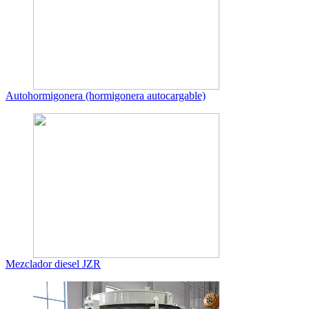
Autohormigonera (hormigonera autocargable)
Mezclador diesel JZR