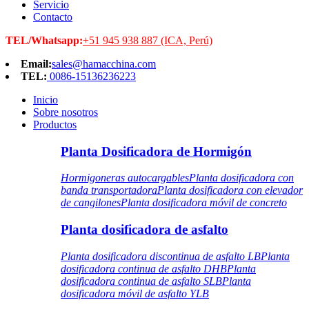
Servicio
Contacto
TEL/Whatsapp:
+51 945 938 887 (ICA, Perú)
Email:
sales@hamacchina.com
TEL:
0086-15136236223
Inicio
Sobre nosotros
Productos
Planta Dosificadora de Hormigón
Hormigoneras autocargables
Planta dosificadora con
banda transportadora
Planta dosificadora con elevador
de cangilones
Planta dosificadora móvil de concreto
Planta dosificadora de asfalto
Planta dosificadora discontinua de asfalto LB
Planta
dosificadora continua de asfalto DHB
Planta
dosificadora continua de asfalto SLB
Planta
dosificadora móvil de asfalto YLB