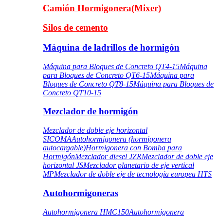
Camión Hormigonera(Mixer)
Silos de cemento
Máquina de ladrillos de hormigón
Máquina para Bloques de Concreto QT4-15
Máquina
para Bloques de Concreto QT6-15
Máquina para
Bloques de Concreto QT8-15
Máquina para Bloques de
Concreto QT10-15
Mezclador de hormigón
Mezclador de doble eje horizontal
SICOMA
Autohormigonera (hormigonera
autocargable)
Hormigonera con Bomba para
Hormigón
Mezclador diesel JZR
Mezclador de doble eje
horizontal JS
Mezclador planetario de eje vertical
MP
Mezclador de doble eje de tecnología europea HTS
Autohormigoneras
Autohormigonera HMC150
Autohormigonera