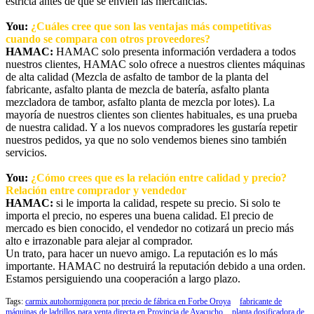
estricta antes de que se envíen las mercancías.
You:
¿Cuáles cree que son las ventajas más competitivas
cuando se compara con otros proveedores?
HAMAC:
HAMAC solo presenta información verdadera a todos
nuestros clientes, HAMAC solo ofrece a nuestros clientes máquinas
de alta calidad (Mezcla de asfalto de tambor de la planta del
fabricante, asfalto planta de mezcla de batería, asfalto planta
mezcladora de tambor, asfalto planta de mezcla por lotes). La
mayoría de nuestros clientes son clientes habituales, es una prueba
de nuestra calidad. Y a los nuevos compradores les gustaría repetir
nuestros pedidos, ya que no solo vendemos bienes sino también
servicios.
You:
¿Cómo crees que es la relación entre calidad y precio?
Relación entre comprador y vendedor
HAMAC:
si le importa la calidad, respete su precio. Si solo te
importa el precio, no esperes una buena calidad. El precio de
mercado es bien conocido, el vendedor no cotizará un precio más
alto e irrazonable para alejar al comprador.
Un trato, para hacer un nuevo amigo. La reputación es lo más
importante. HAMAC no destruirá la reputación debido a una orden.
Estamos persiguiendo una cooperación a largo plazo.
Tags:
carmix autohormigonera por precio de fábrica en Forbe Oroya
fabricante de
máquinas de ladrillos para venta directa en Provincia de Ayacucho
planta dosificadora de