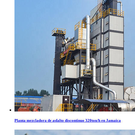
Planta mezcladora de asfalto discontinuo 320ton/h en Jamaica