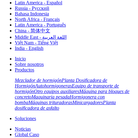
Latin America - Español
Russia - Pусский
Bahasa Indonesia
North Africa - Français
Latin America - Português
China - 简体中文
Middle East - اللغة العربية
Việt Nam - Tiếng Việt
India - English
Inicio
Sobre nosotros
Productos
Mezclador de hormigón
Planta Dosificadora de
Hormigón
Autohormigoneras
Equipo de transporte de
hormigón
Otro equipos auxiliares
Máquina para bloques de
concreto
Maquinaria pesada
Hormigonera con
bomba
Máquinas trituradoras
Minicargadores
Planta
dosificadora de asfalto
Soluciones
Noticias
Global Caso