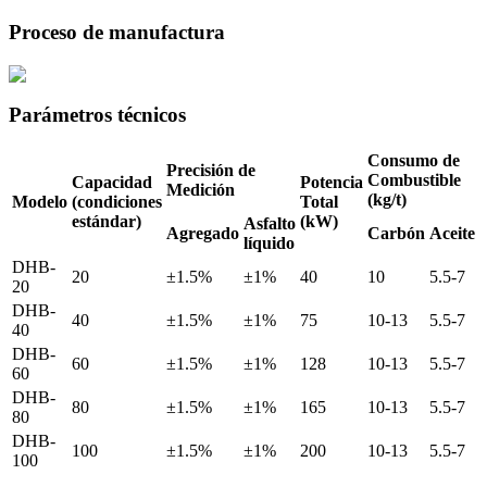
Proceso de manufactura
Parámetros técnicos
Consumo de
Precisión de
Combustible
Capacidad
Potencia
Medición
(kg/t)
Modelo
(condiciones
Total
estándar)
(kW)
Asfalto
Agregado
Carbón
Aceite
líquido
DHB-
20
±1.5%
±1%
40
10
5.5-7
20
DHB-
40
±1.5%
±1%
75
10-13
5.5-7
40
DHB-
60
±1.5%
±1%
128
10-13
5.5-7
60
DHB-
80
±1.5%
±1%
165
10-13
5.5-7
80
DHB-
100
±1.5%
±1%
200
10-13
5.5-7
100