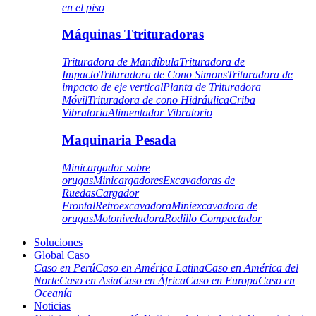
en el piso
Máquinas Ttrituradoras
Trituradora de Mandíbula
Trituradora de
Impacto
Trituradora de Cono Simons
Trituradora de
impacto de eje vertical
Planta de Trituradora
Móvil
Trituradora de cono Hidráulica
Criba
Vibratoria
Alimentador Vibratorio
Maquinaria Pesada
Minicargador sobre
orugas
Minicargadores
Excavadoras de
Ruedas
Cargador
Frontal
Retroexcavadora
Miniexcavadora de
orugas
Motoniveladora
Rodillo Compactador
Soluciones
Global Caso
Caso en Perú
Caso en América Latina
Caso en América del
Norte
Caso en Asia
Caso en África
Caso en Europa
Caso en
Oceanía
Noticias