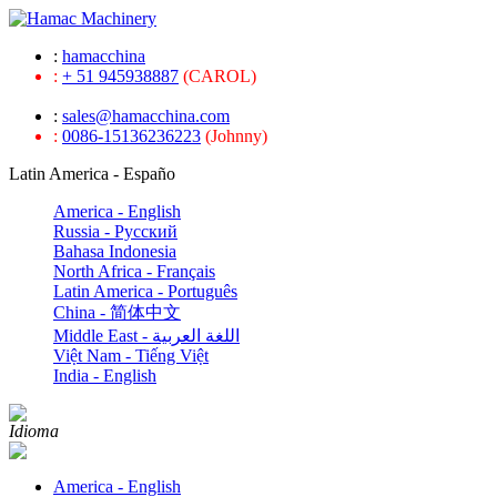
:
hamacchina
:
+ 51 945938887
(CAROL)
:
sales@hamacchina.com
:
0086-15136236223
(Johnny)
Latin America - Españo
America - English
Russia - Pусский
Bahasa Indonesia
North Africa - Français
Latin America - Português
China - 简体中文
Middle East - اللغة العربية
Việt Nam - Tiếng Việt
India - English
Idioma
America - English