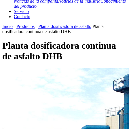
Noticias de la compañía
Noticias de la industria
Conocimiento
del producto
Servicio
Contacto
Inicio
-
Productos
-
Planta dosificadora de asfalto
Planta
dosificadora continua de asfalto DHB
Planta dosificadora continua
de asfalto DHB