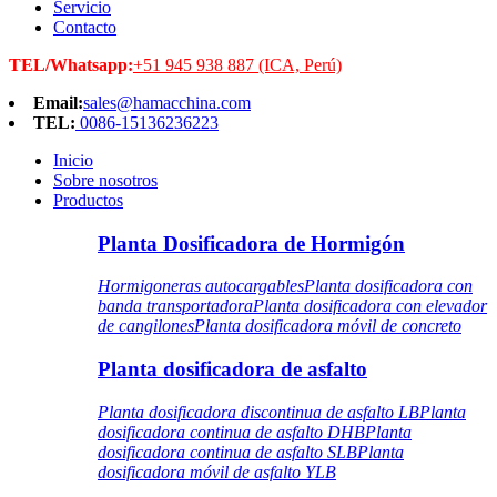
Servicio
Contacto
TEL/Whatsapp:
+51 945 938 887 (ICA, Perú)
Email:
sales@hamacchina.com
TEL:
0086-15136236223
Inicio
Sobre nosotros
Productos
Planta Dosificadora de Hormigón
Hormigoneras autocargables
Planta dosificadora con
banda transportadora
Planta dosificadora con elevador
de cangilones
Planta dosificadora móvil de concreto
Planta dosificadora de asfalto
Planta dosificadora discontinua de asfalto LB
Planta
dosificadora continua de asfalto DHB
Planta
dosificadora continua de asfalto SLB
Planta
dosificadora móvil de asfalto YLB