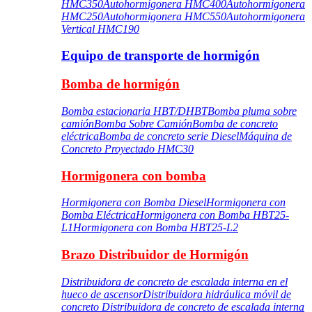
HMC350
Autohormigonera HMC400
Autohormigonera
HMC250
Autohormigonera HMC550
Autohormigonera
Vertical HMC190
Equipo de transporte de hormigón
Bomba de hormigón
Bomba estacionaria HBT/DHBT
Bomba pluma sobre
camión
Bomba Sobre Camión
Bomba de concreto
eléctrica
Bomba de concreto serie Diesel
Máquina de
Concreto Proyectado HMC30
Hormigonera con bomba
Hormigonera con Bomba Diesel
Hormigonera con
Bomba Eléctrica
Hormigonera con Bomba HBT25-
L1
Hormigonera con Bomba HBT25-L2
Brazo Distribuidor de Hormigón
Distribuidora de concreto de escalada interna en el
hueco de ascensor
Distribuidora hidráulica móvil de
concreto
Distribuidora de concreto de escalada interna