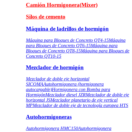
Camión Hormigonera(Mixer)
Silos de cemento
Máquina de ladrillos de hormigón
Máquina para Bloques de Concreto QT4-15
Máquina
para Bloques de Concreto QT6-15
Máquina para
Bloques de Concreto QT8-15
Máquina para Bloques de
Concreto QT10-15
Mezclador de hormigón
Mezclador de doble eje horizontal
SICOMA
Autohormigonera (hormigonera
autocargable)
Hormigonera con Bomba para
Hormigón
Mezclador diesel JZR
Mezclador de doble eje
horizontal JS
Mezclador planetario de eje vertical
MP
Mezclador de doble eje de tecnología europea HTS
Autohormigoneras
Autohormigonera HMC150
Autohormigonera