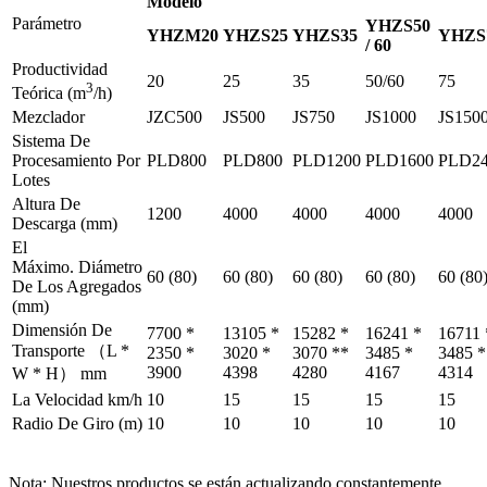
Modelo
Parámetro
YHZS50
YHZM20
YHZS25
YHZS35
YHZS
/ 60
Productividad
20
25
35
50/60
75
3
Teórica (m
/h)
Mezclador
JZC500
JS500
JS750
JS1000
JS150
Sistema De
Procesamiento Por
PLD800
PLD800
PLD1200
PLD1600
PLD24
Lotes
Altura De
1200
4000
4000
4000
4000
Descarga (mm)
El
Máximo. Diámetro
60 (80)
60 (80)
60 (80)
60 (80)
60 (80
De Los Agregados
(mm)
Dimensión De
7700 *
13105 *
15282 *
16241 *
16711 
Transporte （L *
2350 *
3020 *
3070 **
3485 *
3485 *
3900
4398
4280
4167
4314
W * H） mm
La Velocidad km/h
10
15
15
15
15
Radio De Giro (m)
10
10
10
10
10
Nota: Nuestros productos se están actualizando constantemente,