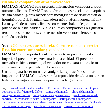
cuando se compara con otros proveedores?
HAMAC:
HAMAC solo presenta información verdadera a todos
nuestros clientes, HAMAC solo ofrece a nuestros clientes máquinas
de alta calidad (planta mezcladora móvil,Planta de dosificación de
hormigón portátil, Planta mezcladora móvil, Hormigonera móvil).
La mayoría de nuestros clientes son clientes habituales, es una
prueba de nuestra calidad. Y a los nuevos compradores les gustaría
repetir nuestros pedidos, ya que no solo vendemos bienes sino
también servicios.
You:
¿Cómo crees que es la relación entre calidad y precio?
Relación entre comprador y vendedor
HAMAC:
si le importa la calidad, respete su precio. Si solo te
importa el precio, no esperes una buena calidad. El precio de
mercado es bien conocido, el vendedor no cotizará un precio más
alto e irrazonable para alejar al comprador.
Un trato, para hacer un nuevo amigo. La reputación es lo más
importante. HAMAC no destruirá la reputación debido a una orden.
Estamos persiguiendo una cooperación a largo plazo.
Tags:
chancadoras de piedra Familiar en Provincia de Pasco
bombeo concreto para
populares en San Vicente de Cañete
bomba de hormigón
planta de hormigón
hormigonera con bomba
hormigonera de carga automática
planta dosificadora de
concreto
Mezcladoras Móviles Autocargables
hormigoneras autocargables
mezcladoras de concreto autocargables
venta de mezcladoras de cemento
fabrica de
mezcladoras de hormigón
mezcladora de concreto
marcas de mezcladoras de