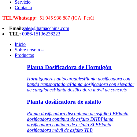
Servicio
Contacto
TEL/Whatsapp:
+51 945 938 887 (ICA, Perú)
Email:
sales@hamacchina.com
TEL:
0086-15136236223
Inicio
Sobre nosotros
Productos
Planta Dosificadora de Hormigón
Hormigoneras autocargables
Planta dosificadora con
banda transportadora
Planta dosificadora con elevador
de cangilones
Planta dosificadora móvil de concreto
Planta dosificadora de asfalto
Planta dosificadora discontinua de asfalto LB
Planta
dosificadora continua de asfalto DHB
Planta
dosificadora continua de asfalto SLB
Planta
dosificadora móvil de asfalto YLB