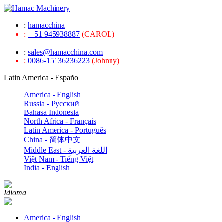
:
hamacchina
:
+ 51 945938887
(CAROL)
:
sales@hamacchina.com
:
0086-15136236223
(Johnny)
Latin America - Españo
America - English
Russia - Pусский
Bahasa Indonesia
North Africa - Français
Latin America - Português
China - 简体中文
Middle East - اللغة العربية
Việt Nam - Tiếng Việt
India - English
Idioma
America - English