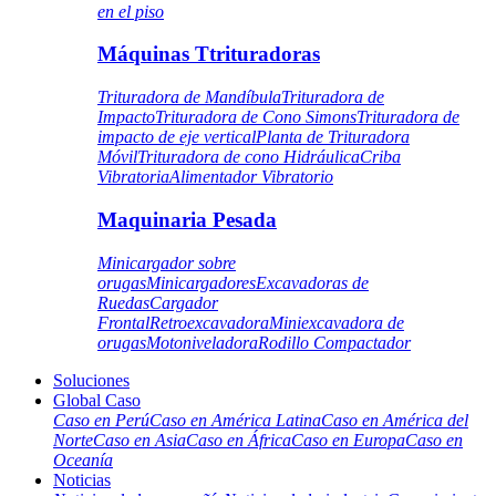
en el piso
Máquinas Ttrituradoras
Trituradora de Mandíbula
Trituradora de
Impacto
Trituradora de Cono Simons
Trituradora de
impacto de eje vertical
Planta de Trituradora
Móvil
Trituradora de cono Hidráulica
Criba
Vibratoria
Alimentador Vibratorio
Maquinaria Pesada
Minicargador sobre
orugas
Minicargadores
Excavadoras de
Ruedas
Cargador
Frontal
Retroexcavadora
Miniexcavadora de
orugas
Motoniveladora
Rodillo Compactador
Soluciones
Global Caso
Caso en Perú
Caso en América Latina
Caso en América del
Norte
Caso en Asia
Caso en África
Caso en Europa
Caso en
Oceanía
Noticias