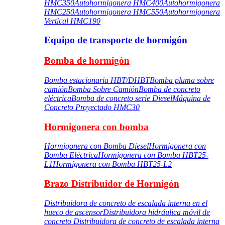
HMC350
Autohormigonera HMC400
Autohormigonera
HMC250
Autohormigonera HMC550
Autohormigonera
Vertical HMC190
Equipo de transporte de hormigón
Bomba de hormigón
Bomba estacionaria HBT/DHBT
Bomba pluma sobre
camión
Bomba Sobre Camión
Bomba de concreto
eléctrica
Bomba de concreto serie Diesel
Máquina de
Concreto Proyectado HMC30
Hormigonera con bomba
Hormigonera con Bomba Diesel
Hormigonera con
Bomba Eléctrica
Hormigonera con Bomba HBT25-
L1
Hormigonera con Bomba HBT25-L2
Brazo Distribuidor de Hormigón
Distribuidora de concreto de escalada interna en el
hueco de ascensor
Distribuidora hidráulica móvil de
concreto
Distribuidora de concreto de escalada interna