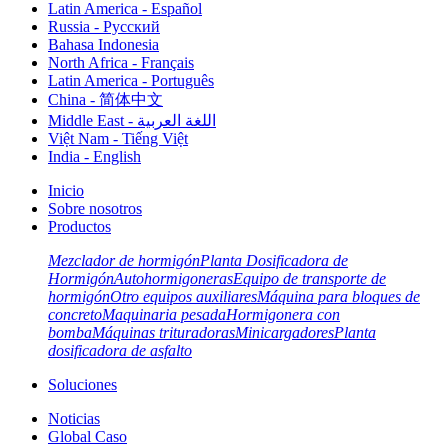
Latin America - Español
Russia - Pусский
Bahasa Indonesia
North Africa - Français
Latin America - Português
China - 简体中文
Middle East - اللغة العربية
Việt Nam - Tiếng Việt
India - English
Inicio
Sobre nosotros
Productos
Mezclador de hormigón
Planta Dosificadora de
Hormigón
Autohormigoneras
Equipo de transporte de
hormigón
Otro equipos auxiliares
Máquina para bloques de
concreto
Maquinaria pesada
Hormigonera con
bomba
Máquinas trituradoras
Minicargadores
Planta
dosificadora de asfalto
Soluciones
Noticias
Global Caso