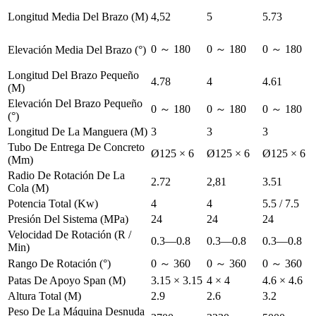
Longitud Media Del Brazo (M)
4,52
5
5.73
0 ～ 180
0 ～ 180
0 ～ 180
Elevación Media Del Brazo (°)
Longitud Del Brazo Pequeño
4.78
4
4.61
(M)
Elevación Del Brazo Pequeño
0 ～ 180
0 ～ 180
0 ～ 180
(°)
Longitud De La Manguera (M)
3
3
3
Tubo De Entrega De Concreto
Ø125 × 6
Ø125 × 6
Ø125 × 6
(Mm)
Radio De Rotación De La
2.72
2,81
3.51
Cola (M)
Potencia Total (Kw)
4
4
5.5 / 7.5
Presión Del Sistema (MPa)
24
24
24
Velocidad De Rotación (R /
0.3—0.8
0.3—0.8
0.3—0.8
Min)
Rango De Rotación (°)
0 ～ 360
0 ～ 360
0 ～ 360
Patas De Apoyo Span (M)
3.15 × 3.15
4 × 4
4.6 × 4.6
Altura Total (M)
2.9
2.6
3.2
Peso De La Máquina Desnuda