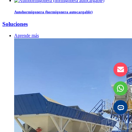
Autohormigonera (hormigonera autocargable)
Soluciones
Aprende más