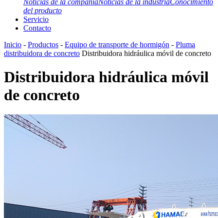
Noticias de la compañía
Noticias de la industria
Conocimiento
del producto
Servicio
Contacto
Inicio
-
Productos
-
Equipo de transporte de hormigón
-
Pluma
distribuidora de concreto
Distribuidora hidráulica móvil de concreto
Distribuidora hidráulica móvil
de concreto