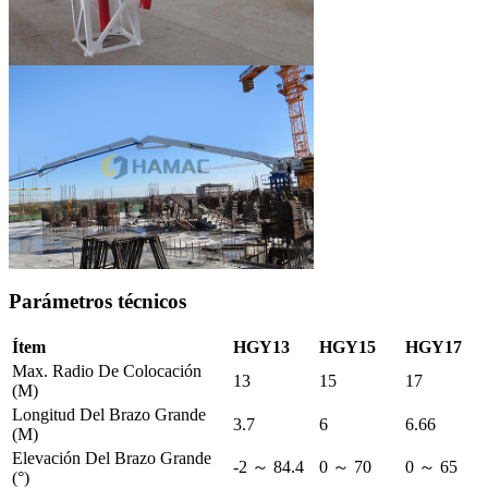
Parámetros técnicos
Ítem
HGY13
HGY15
HGY17
Max. Radio De Colocación
13
15
17
(M)
Longitud Del Brazo Grande
3.7
6
6.66
(M)
Elevación Del Brazo Grande
-2 ～ 84.4
0 ～ 70
0 ～ 65
(°)