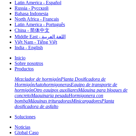
Latin America - Español
Russia - Pусский
Bahasa Indonesia
North Africa - Français
Latin America - Português
China - 简体中文
Middle East - اللغة العربية
Việt Nam - Tiếng Việt
India - English
Inicio
Sobre nosotros
Productos
Mezclador de hormigón
Planta Dosificadora de
Hormigón
Autohormigoneras
Equipo de transporte de
hormigón
Otro equipos auxiliares
Máquina para bloques de
concreto
Maquinaria pesada
Hormigonera con
bomba
Máquinas trituradoras
Minicargadores
Planta
dosificadora de asfalto
Soluciones
Noticias
Global Caso