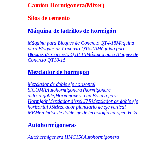
Camión Hormigonera(Mixer)
Silos de cemento
Máquina de ladrillos de hormigón
Máquina para Bloques de Concreto QT4-15
Máquina
para Bloques de Concreto QT6-15
Máquina para
Bloques de Concreto QT8-15
Máquina para Bloques de
Concreto QT10-15
Mezclador de hormigón
Mezclador de doble eje horizontal
SICOMA
Autohormigonera (hormigonera
autocargable)
Hormigonera con Bomba para
Hormigón
Mezclador diesel JZR
Mezclador de doble eje
horizontal JS
Mezclador planetario de eje vertical
MP
Mezclador de doble eje de tecnología europea HTS
Autohormigoneras
Autohormigonera HMC150
Autohormigonera