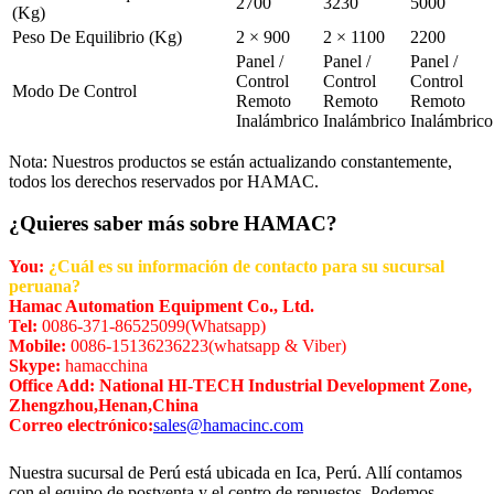
2700
3230
5000
(Kg)
Peso De Equilibrio (Kg)
2 × 900
2 × 1100
2200
Panel /
Panel /
Panel /
Control
Control
Control
Modo De Control
Remoto
Remoto
Remoto
Inalámbrico
Inalámbrico
Inalámbrico
Nota: Nuestros productos se están actualizando constantemente,
todos los derechos reservados por HAMAC.
¿Quieres saber más sobre HAMAC?
You:
¿Cuál es su información de contacto para su sucursal
peruana?
Hamac Automation Equipment Co., Ltd.
Tel:
0086-371-86525099(Whatsapp)
Mobile:
0086-15136236223(whatsapp & Viber)
Skype:
hamacchina
Office Add: National HI-TECH Industrial Development Zone,
Zhengzhou,Henan,China
Correo electrónico:
sales@hamacinc.com
Nuestra sucursal de Perú está ubicada en Ica, Perú. Allí contamos
con el equipo de postventa y el centro de repuestos. Podemos