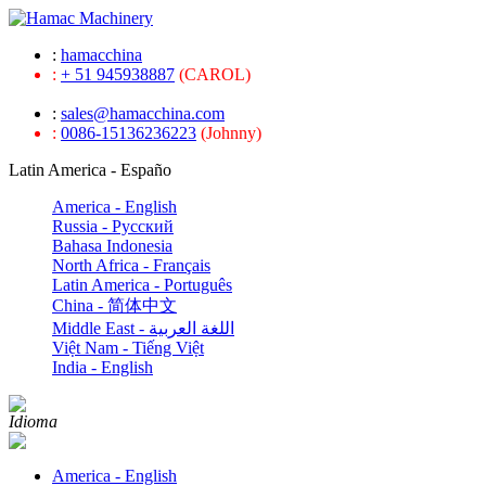
:
hamacchina
:
+ 51 945938887
(CAROL)
:
sales@hamacchina.com
:
0086-15136236223
(Johnny)
Latin America - Españo
America - English
Russia - Pусский
Bahasa Indonesia
North Africa - Français
Latin America - Português
China - 简体中文
Middle East - اللغة العربية
Việt Nam - Tiếng Việt
India - English
Idioma
America - English