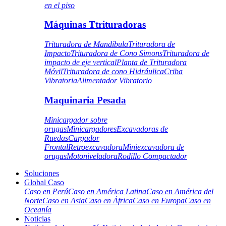
en el piso
Máquinas Ttrituradoras
Trituradora de Mandíbula
Trituradora de
Impacto
Trituradora de Cono Simons
Trituradora de
impacto de eje vertical
Planta de Trituradora
Móvil
Trituradora de cono Hidráulica
Criba
Vibratoria
Alimentador Vibratorio
Maquinaria Pesada
Minicargador sobre
orugas
Minicargadores
Excavadoras de
Ruedas
Cargador
Frontal
Retroexcavadora
Miniexcavadora de
orugas
Motoniveladora
Rodillo Compactador
Soluciones
Global Caso
Caso en Perú
Caso en América Latina
Caso en América del
Norte
Caso en Asia
Caso en África
Caso en Europa
Caso en
Oceanía
Noticias