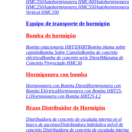
HMC350
Autohormigonera HMC400
Autohormigonera
HMC250
Autohormigonera HMC550
Autohormigonera
Vertical HMC190
Equipo de transporte de hormigón
Bomba de hormigón
Bomba estacionaria HBT/DHBT
Bomba pluma sobre
camión
Bomba Sobre Camión
Bomba de concreto
eléctrica
Bomba de concreto serie Diesel
Máquina de
Concreto Proyectado HMC30
Hormigonera con bomba
Hormigonera con Bomba Diesel
Hormigonera con
Bomba Eléctrica
Hormigonera con Bomba HBT25-
L1
Hormigonera con Bomba HBT25-L2
Brazo Distribuidor de Hormigón
Distribuidora de concreto de escalada interna en el
hueco de ascensor
Distribuidora hidráulica móvil de
concreto
Distribuidora de concreto de escalada interna