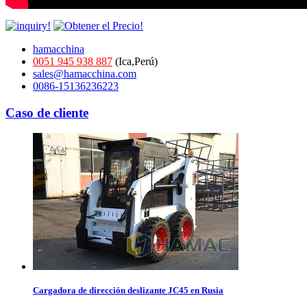
hamacchina
0051 945 938 887
(Ica,Perú)
sales@hamacchina.com
0086-15136236223
Caso de cliente
Cargadora de dirección deslizante JC45 en Rusia