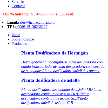
Servicio
Contacto
TEL/Whatsapp:
+51 945 938 887 (ICA, Perú)
Email:
sales@hamacchina.com
TEL:
0086-15136236223
Inicio
Sobre nosotros
Productos
Planta Dosificadora de Hormigón
Hormigoneras autocargables
Planta dosificadora con
banda transportadora
Planta dosificadora con elevador
de cangilones
Planta dosificadora móvil de concreto
Planta dosificadora de asfalto
Planta dosificadora discontinua de asfalto LB
Planta
dosificadora continua de asfalto DHB
Planta
dosificadora continua de asfalto SLB
Planta
dosificadora móvil de asfalto YLB