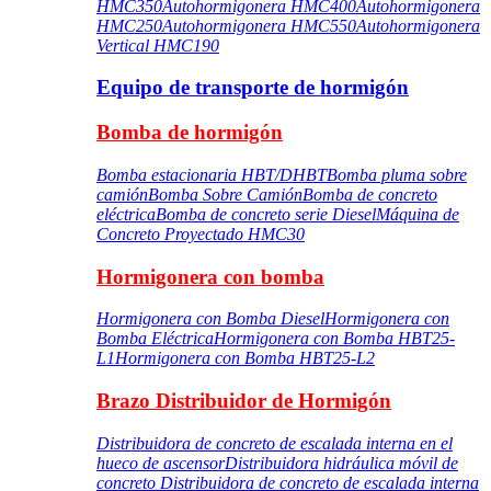
HMC350
Autohormigonera HMC400
Autohormigonera
HMC250
Autohormigonera HMC550
Autohormigonera
Vertical HMC190
Equipo de transporte de hormigón
Bomba de hormigón
Bomba estacionaria HBT/DHBT
Bomba pluma sobre
camión
Bomba Sobre Camión
Bomba de concreto
eléctrica
Bomba de concreto serie Diesel
Máquina de
Concreto Proyectado HMC30
Hormigonera con bomba
Hormigonera con Bomba Diesel
Hormigonera con
Bomba Eléctrica
Hormigonera con Bomba HBT25-
L1
Hormigonera con Bomba HBT25-L2
Brazo Distribuidor de Hormigón
Distribuidora de concreto de escalada interna en el
hueco de ascensor
Distribuidora hidráulica móvil de
concreto
Distribuidora de concreto de escalada interna