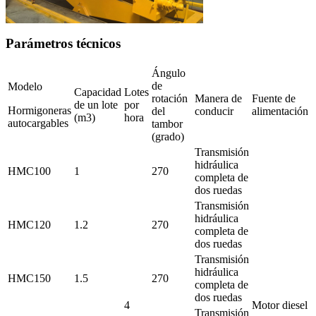
Parámetros técnicos
Ángulo
de
Modelo
Capacidad
Lotes
rotación
Manera de
Fuente de
de un lote
por
Hormigoneras
del
conducir
alimentación
(m3)
hora
autocargables
tambor
(grado)
Transmisión
hidráulica
HMC100
1
270
completa de
dos ruedas
Transmisión
hidráulica
HMC120
1.2
270
completa de
dos ruedas
Transmisión
hidráulica
HMC150
1.5
27
0
completa de
dos ruedas
4
Motor diesel
Transmisión