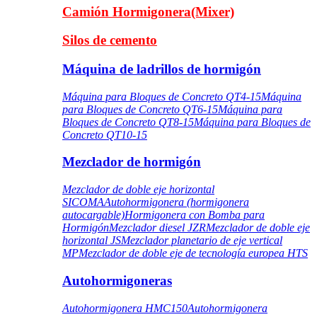
Camión Hormigonera(Mixer)
Silos de cemento
Máquina de ladrillos de hormigón
Máquina para Bloques de Concreto QT4-15
Máquina
para Bloques de Concreto QT6-15
Máquina para
Bloques de Concreto QT8-15
Máquina para Bloques de
Concreto QT10-15
Mezclador de hormigón
Mezclador de doble eje horizontal
SICOMA
Autohormigonera (hormigonera
autocargable)
Hormigonera con Bomba para
Hormigón
Mezclador diesel JZR
Mezclador de doble eje
horizontal JS
Mezclador planetario de eje vertical
MP
Mezclador de doble eje de tecnología europea HTS
Autohormigoneras
Autohormigonera HMC150
Autohormigonera