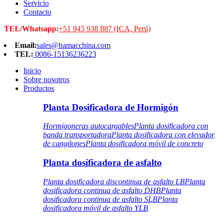
Servicio
Contacto
TEL/Whatsapp:
+51 945 938 887 (ICA, Perú)
Email:
sales@hamacchina.com
TEL:
0086-15136236223
Inicio
Sobre nosotros
Productos
Planta Dosificadora de Hormigón
Hormigoneras autocargables
Planta dosificadora con
banda transportadora
Planta dosificadora con elevador
de cangilones
Planta dosificadora móvil de concreto
Planta dosificadora de asfalto
Planta dosificadora discontinua de asfalto LB
Planta
dosificadora continua de asfalto DHB
Planta
dosificadora continua de asfalto SLB
Planta
dosificadora móvil de asfalto YLB