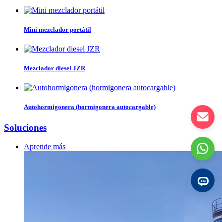
Mini mezclador portátil
Mezclador diesel JZR
Autohormigonera (hormigonera autocargable)
Soluciones
Aprende más