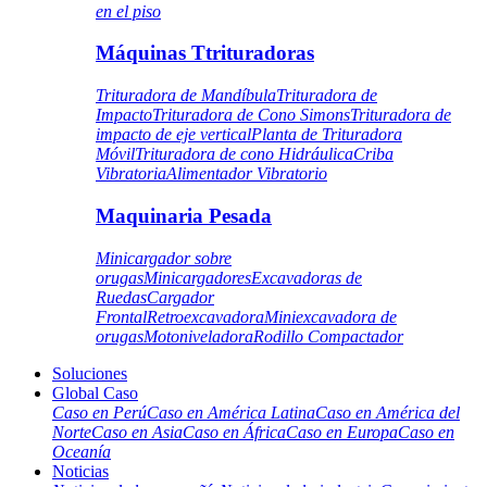
en el piso
Máquinas Ttrituradoras
Trituradora de Mandíbula
Trituradora de
Impacto
Trituradora de Cono Simons
Trituradora de
impacto de eje vertical
Planta de Trituradora
Móvil
Trituradora de cono Hidráulica
Criba
Vibratoria
Alimentador Vibratorio
Maquinaria Pesada
Minicargador sobre
orugas
Minicargadores
Excavadoras de
Ruedas
Cargador
Frontal
Retroexcavadora
Miniexcavadora de
orugas
Motoniveladora
Rodillo Compactador
Soluciones
Global Caso
Caso en Perú
Caso en América Latina
Caso en América del
Norte
Caso en Asia
Caso en África
Caso en Europa
Caso en
Oceanía
Noticias