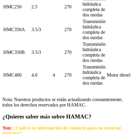
hidráulica
HMC250
2.5
27
0
completa de
dos ruedas
Transmisión
hidráulica
HMC350A
3.5/3
27
0
completa de
dos ruedas
Transmisión
hidráulica
HMC350B
3.5/3
27
0
completa de
dos ruedas
Transmisión
hidráulica
HMC400
4.0
4
270
Motor diesel
completa de
dos ruedas
Nota: Nuestros productos se están actualizando constantemente,
todos los derechos reservados por HAMAC.
¿Quieres saber más sobre HAMAC?
You:
¿Cuál es su información de contacto para su sucursal
peruana?