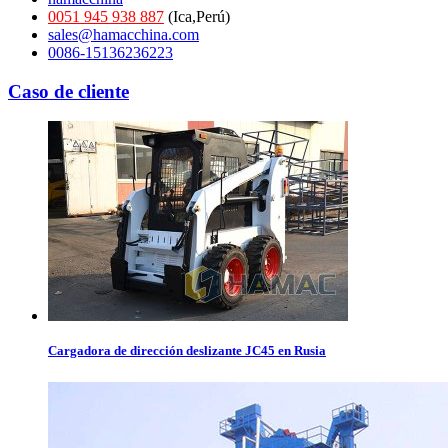
0051 945 938 887
(Ica,Perú)
sales@hamacchina.com
0086-15136236223
Caso de cliente
Cargadora de dirección deslizante JC45 en Rusia