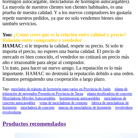
hormigón autocargable, mezcladoras de hormigón autocargables).
La mayoría de nuestros clientes son clientes habituales, es una
prueba de nuestra calidad. Y a los nuevos compradores les gustaría
repetir nuestros pedidos, ya que no solo vendemos bienes sino
también servicios.
You:
¿Cómo crees que es la relación entre calidad y precio?
Relación entre comprador y vendedor
HAMAC:
si le importa la calidad, respete su precio. Si solo te
importa el precio, no esperes una buena calidad. El precio de
mercado es bien conocido, el vendedor no cotizará un precio más
alto e irrazonable para alejar al comprador.
Un trato, para hacer un nuevo amigo. La reputación es lo más
importante. HAMAC no destruirá la reputación debido a una orden.
Estamos persiguiendo una cooperación a largo plazo.
Tags:
mezclador de tránsito de hormigón para varios en Provincia de Junín
planta de
trituración de agregados Pequeña en Provincia de Tacna
planta dosificadora de concreto
Mezcladoras Móviles Autocargables
hormigoneras autocargables
mezcladoras de
concreto autocargables
venta de mezcladoras de cemento
fabrica de mezcladoras de
hormigón
mezcladora de concreto
marcas de mezcladoras de hormigón
revolvedora
revolvedoras
Productos recomendados