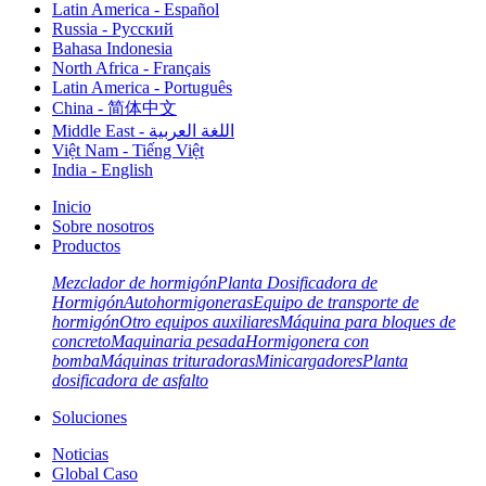
Latin America - Español
Russia - Pусский
Bahasa Indonesia
North Africa - Français
Latin America - Português
China - 简体中文
Middle East - اللغة العربية
Việt Nam - Tiếng Việt
India - English
Inicio
Sobre nosotros
Productos
Mezclador de hormigón
Planta Dosificadora de
Hormigón
Autohormigoneras
Equipo de transporte de
hormigón
Otro equipos auxiliares
Máquina para bloques de
concreto
Maquinaria pesada
Hormigonera con
bomba
Máquinas trituradoras
Minicargadores
Planta
dosificadora de asfalto
Soluciones
Noticias
Global Caso