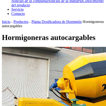
Noticias de la compañía
Noticias de la industria
Conocimiento
del producto
Servicio
Contacto
Inicio
-
Productos
-
Planta Dosificadora de Hormigón
Hormigoneras
autocargables
Hormigoneras autocargables