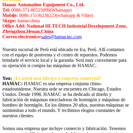
Hamac Automation Equipment Co., Ltd.
Tel:
0086-371-86525099(Whatsapp)
Mobile:
0086-15136236223(whatsapp & Viber)
Skype:
hamacchina
Office Add: National HI-TECH Industrial Development Zone,
Zhengzhou,Henan,China
Correo electrónico:
sales@hamacinc.com
Nuestra sucursal de Perú está ubicada en Ica, Perú. Allí contamos
con el equipo de postventa y el centro de repuestos. Podemos
brindarle el servicio local y la garantía. Será muy conveniente para
su operación si compra las máquinas de HAMAC.
You:
¿Es usted una fábrica o empresa comercial?
HAMAC:
HAMAC es una empresa conjunta chino-
estadounidense. Nuestra sede se encuentra en Chicago, Estados
Unidos. Desde 1998, HAMAC se ha dedicado al diseño y
fabricación de máquinas mezcladoras de hormigón y máquinas de
bombeo de hormigón. En los últimos 20 años, nuestras máquinas se
suministran a todo el mundo. Y recibimos elogios constantes de
nuestros clientes.
Somos una empresa que incluye comercio y fabricación. Tenemos