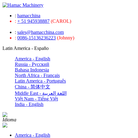
:
hamacchina
:
+ 51 945938887
(CAROL)
:
sales@hamacchina.com
:
0086-15136236223
(Johnny)
Latin America - Españo
America - English
Russia - Pусский
Bahasa Indonesia
North Africa - Français
Latin America - Português
China - 简体中文
Middle East - اللغة العربية
Việt Nam - Tiếng Việt
India - English
Idioma
America - English