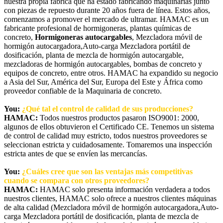
nuestra propia fábrica que ha estado fabricando maquinarias junto
con piezas de repuesto durante 20 años fuera de línea. Estos años,
comenzamos a promover el mercado de ultramar. HAMAC es un
fabricante profesional de hormigoneras, plantas químicas de
concreto,
Hormigoneras autocargables
, Mezcladora móvil de
hormigón autocargadora,Auto-carga Mezcladora portátil de
dosificación, planta de mezcla de hormigón autocargable,
mezcladoras de hormigón autocargables, bombas de concreto y
equipos de concreto, entre otros. HAMAC ha expandido su negocio
a Asia del Sur, América del Sur, Europa del Este y África como
proveedor confiable de la Maquinaria de concreto.
You:
¿Qué tal el control de calidad de sus producciones?
HAMAC:
Todos nuestros productos pasaron ISO9001: 2000,
algunos de ellos obtuvieron el Certificado CE. Tenemos un sistema
de control de calidad muy estricto, todos nuestros proveedores se
seleccionan estricta y cuidadosamente. Tomaremos una inspección
estricta antes de que se envíen las mercancías.
You:
¿Cuáles cree que son las ventajas más competitivas
cuando se compara con otros proveedores?
HAMAC:
HAMAC solo presenta información verdadera a todos
nuestros clientes, HAMAC solo ofrece a nuestros clientes máquinas
de alta calidad (Mezcladora móvil de hormigón autocargadora,Auto-
carga Mezcladora portátil de dosificación, planta de mezcla de