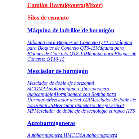
Camión Hormigonera(Mixer)
Silos de cemento
Máquina de ladrillos de hormigón
Máquina para Bloques de Concreto QT4-15
Máquina
para Bloques de Concreto QT6-15
Máquina para
Bloques de Concreto QT8-15
Máquina para Bloques de
Concreto QT10-15
Mezclador de hormigón
Mezclador de doble eje horizontal
SICOMA
Autohormigonera (hormigonera
autocargable)
Hormigonera con Bomba para
Hormigón
Mezclador diesel JZR
Mezclador de doble eje
horizontal JS
Mezclador planetario de eje vertical
MP
Mezclador de doble eje de tecnología europea HTS
Autohormigoneras
Autohormigonera HMC150
Autohormigonera