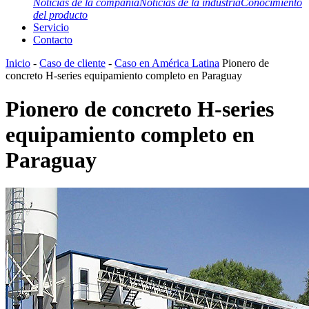
Noticias de la compañía
Noticias de la industria
Conocimiento
del producto
Servicio
Contacto
Inicio
-
Caso de cliente
-
Caso en América Latina
Pionero de
concreto H-series equipamiento completo en Paraguay
Pionero de concreto H-series
equipamiento completo en
Paraguay