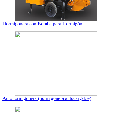
Hormigonera con Bomba para Hormigón
Autohormigonera (hormigonera autocargable)