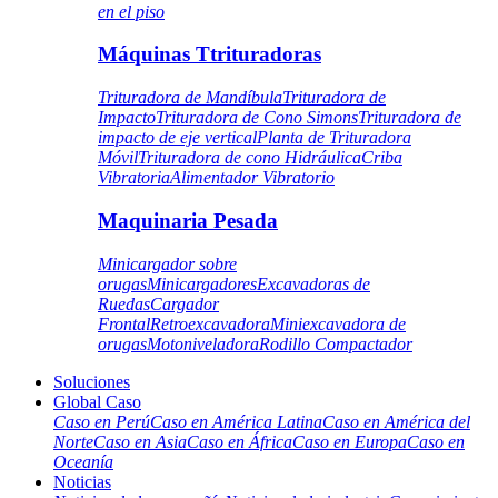
en el piso
Máquinas Ttrituradoras
Trituradora de Mandíbula
Trituradora de
Impacto
Trituradora de Cono Simons
Trituradora de
impacto de eje vertical
Planta de Trituradora
Móvil
Trituradora de cono Hidráulica
Criba
Vibratoria
Alimentador Vibratorio
Maquinaria Pesada
Minicargador sobre
orugas
Minicargadores
Excavadoras de
Ruedas
Cargador
Frontal
Retroexcavadora
Miniexcavadora de
orugas
Motoniveladora
Rodillo Compactador
Soluciones
Global Caso
Caso en Perú
Caso en América Latina
Caso en América del
Norte
Caso en Asia
Caso en África
Caso en Europa
Caso en
Oceanía
Noticias