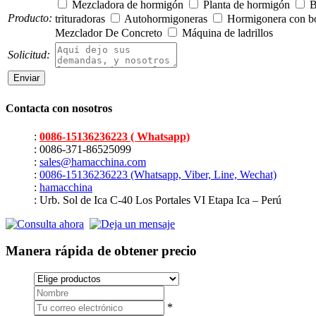
Mezcladora de hormigón
Planta de hormigón
B
Producto:
trituradoras
Autohormigoneras
Hormigonera con 
Mezclador De Concreto
Máquina de ladrillos
Solicitud:
Contacta con nosotros
:
0086-15136236223 ( Whatsapp)
: 0086-371-86525099
:
sales@hamacchina.com
:
0086-15136236223 (Whatsapp, Viber, Line, Wechat)
:
hamacchina
: Urb. Sol de Ica C-40 Los Portales VI Etapa Ica – Perú
Manera rápida de obtener precio
*