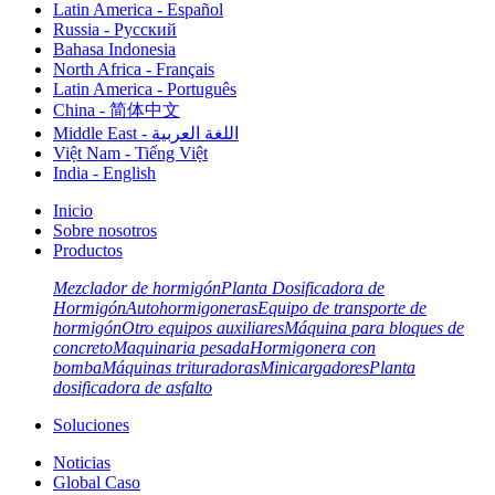
Latin America - Español
Russia - Pусский
Bahasa Indonesia
North Africa - Français
Latin America - Português
China - 简体中文
Middle East - اللغة العربية
Việt Nam - Tiếng Việt
India - English
Inicio
Sobre nosotros
Productos
Mezclador de hormigón
Planta Dosificadora de
Hormigón
Autohormigoneras
Equipo de transporte de
hormigón
Otro equipos auxiliares
Máquina para bloques de
concreto
Maquinaria pesada
Hormigonera con
bomba
Máquinas trituradoras
Minicargadores
Planta
dosificadora de asfalto
Soluciones
Noticias
Global Caso