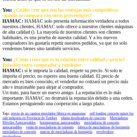
You:
¿Cuáles cree que son las ventajas más competitivas
cuando se compara con otros proveedores?
HAMAC:
HAMAC solo presenta información verdadera a todos
nuestros clientes, HAMAC solo ofrece a nuestros clientes máquinas
de alta calidad (). La mayoría de nuestros clientes son clientes
habituales, es una prueba de nuestra calidad. Y a los nuevos
compradores les gustaría repetir nuestros pedidos, ya que no solo
vendemos bienes sino también servicios.
You:
¿Cómo crees que es la relación entre calidad y precio?
Relación entre comprador y vendedor
HAMAC:
si le importa la calidad, respete su precio. Si solo te
importa el precio, no esperes una buena calidad. El precio de
mercado es bien conocido, el vendedor no cotizará un precio más
alto e irrazonable para alejar al comprador.
Un trato, para hacer un nuevo amigo. La reputación es lo más
importante. HAMAC no destruirá la reputación debido a una orden.
Estamos persiguiendo una cooperación a largo plazo.
Tags:
precio de un camion mezclador fábrica en amazonas
self loading concrete mixer for
sale industria en Provincia de Tumbes
planta dosificadora de concreto
Mezcladoras
Móviles Autocargables
hormigoneras autocargables
mezcladoras de concreto
autocargables
venta de mezcladoras de cemento
fabrica de mezcladoras de hormigón
mezcladora de concreto
marcas de mezcladoras de hormigón
revolvedora
revolvedoras