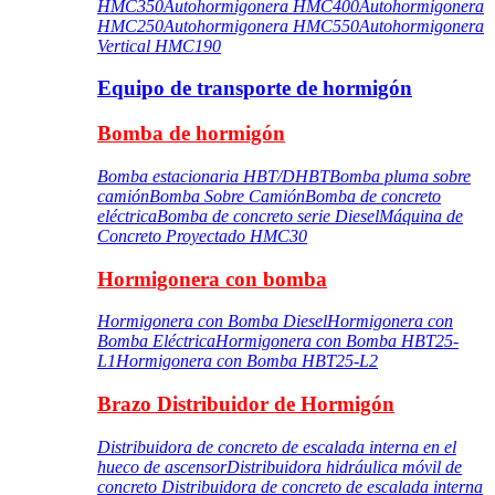
HMC350
Autohormigonera HMC400
Autohormigonera
HMC250
Autohormigonera HMC550
Autohormigonera
Vertical HMC190
Equipo de transporte de hormigón
Bomba de hormigón
Bomba estacionaria HBT/DHBT
Bomba pluma sobre
camión
Bomba Sobre Camión
Bomba de concreto
eléctrica
Bomba de concreto serie Diesel
Máquina de
Concreto Proyectado HMC30
Hormigonera con bomba
Hormigonera con Bomba Diesel
Hormigonera con
Bomba Eléctrica
Hormigonera con Bomba HBT25-
L1
Hormigonera con Bomba HBT25-L2
Brazo Distribuidor de Hormigón
Distribuidora de concreto de escalada interna en el
hueco de ascensor
Distribuidora hidráulica móvil de
concreto
Distribuidora de concreto de escalada interna