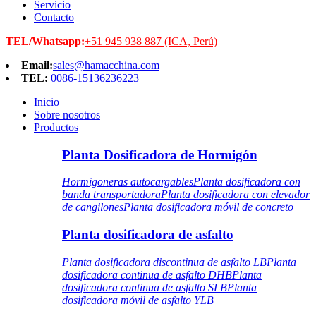
Servicio
Contacto
TEL/Whatsapp:
+51 945 938 887 (ICA, Perú)
Email:
sales@hamacchina.com
TEL:
0086-15136236223
Inicio
Sobre nosotros
Productos
Planta Dosificadora de Hormigón
Hormigoneras autocargables
Planta dosificadora con
banda transportadora
Planta dosificadora con elevador
de cangilones
Planta dosificadora móvil de concreto
Planta dosificadora de asfalto
Planta dosificadora discontinua de asfalto LB
Planta
dosificadora continua de asfalto DHB
Planta
dosificadora continua de asfalto SLB
Planta
dosificadora móvil de asfalto YLB