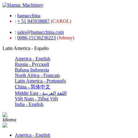
:
hamacchina
:
+ 51 945938887
(CAROL)
:
sales@hamacchina.com
:
0086-15136236223
(Johnny)
Latin America - Españo
America - English
Russia - Pусский
Bahasa Indonesia
North Africa - Français
Latin America - Português
China - 简体中文
Middle East - اللغة العربية
Việt Nam - Tiếng Việt
India - English
Idioma
America - English